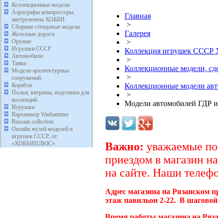
Коллекционные модели
Аэрографы компрессоры,
Главная
инструменты ХОББИ.
>
Сборные стендовые модели.
Галерея
Железные дороги
Оружие
>
Игрушки СССР
Коллекция игрушек ССС
Автомобили
>
Танки
Коллекционные модели, с
Модели архитектурных
>
сооружений.
Корабли
Коллекционные модели ав
Полки, витрины, подставки для
>
коллекций.
Модели автомобилей ГДР и
Игрушки
Вархаммер Warhammer
Russian collection.
Онлайн музей моделей и
игрушек СССР, от
«ХОББИПЛЮС»
Важно:
уважаемые пок
приездом в магазин на
на сайте. Наши телефо
Адрес магазина на Рязанском п
этаж павильон 2-22. В шаговой
Время работы магазина на Ряз