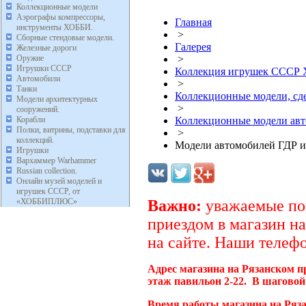
Коллекционные модели
Аэрографы компрессоры,
Главная
инструменты ХОББИ.
>
Сборные стендовые модели.
Галерея
Железные дороги
Оружие
>
Игрушки СССР
Коллекция игрушек ССС
Автомобили
>
Танки
Коллекционные модели, с
Модели архитектурных
>
сооружений.
Корабли
Коллекционные модели ав
Полки, витрины, подставки для
>
коллекций.
Модели автомобилей ГДР и
Игрушки
Вархаммер Warhammer
Russian collection.
Онлайн музей моделей и
игрушек СССР, от
«ХОББИПЛЮС»
Важно:
уважаемые пок
приездом в магазин на
на сайте. Наши телефо
Адрес магазина на Рязанском п
этаж павильон 2-22. В шаговой
Время работы магазина на Ряз