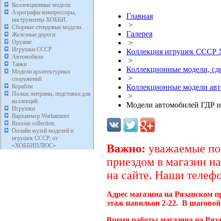
Коллекционные модели
Аэрографы компрессоры,
Главная
инструменты ХОББИ.
>
Сборные стендовые модели.
Галерея
Железные дороги
Оружие
>
Игрушки СССР
Коллекция игрушек ССС
Автомобили
>
Танки
Коллекционные модели, с
Модели архитектурных
>
сооружений.
Корабли
Коллекционные модели ав
Полки, витрины, подставки для
>
коллекций.
Модели автомобилей ГДР и
Игрушки
Вархаммер Warhammer
Russian collection.
Онлайн музей моделей и
игрушек СССР, от
«ХОББИПЛЮС»
Важно:
уважаемые пок
приездом в магазин на
на сайте. Наши телефо
Адрес магазина на Рязанском п
этаж павильон 2-22. В шаговой
Время работы магазина на Ряза