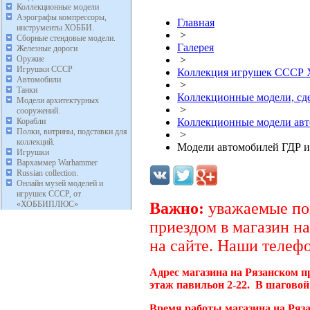
Коллекционные модели
Аэрографы компрессоры,
Главная
инструменты ХОББИ.
>
Сборные стендовые модели.
Галерея
Железные дороги
Оружие
>
Игрушки СССР
Коллекция игрушек ССС
Автомобили
>
Танки
Коллекционные модели, с
Модели архитектурных
>
сооружений.
Корабли
Коллекционные модели ав
Полки, витрины, подставки для
>
коллекций.
Модели автомобилей ГДР и
Игрушки
Вархаммер Warhammer
Russian collection.
Онлайн музей моделей и
игрушек СССР, от
«ХОББИПЛЮС»
Важно:
уважаемые пок
приездом в магазин на
на сайте. Наши телефо
Адрес магазина на Рязанском п
этаж павильон 2-22. В шаговой
Время работы магазина на Ряз