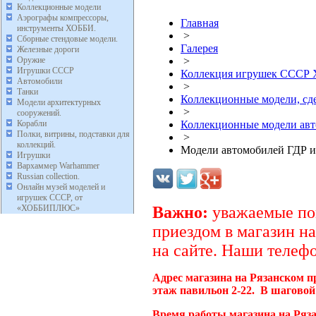
Коллекционные модели
Аэрографы компрессоры,
Главная
инструменты ХОББИ.
>
Сборные стендовые модели.
Галерея
Железные дороги
Оружие
>
Игрушки СССР
Коллекция игрушек ССС
Автомобили
>
Танки
Коллекционные модели, с
Модели архитектурных
>
сооружений.
Корабли
Коллекционные модели ав
Полки, витрины, подставки для
>
коллекций.
Модели автомобилей ГДР и
Игрушки
Вархаммер Warhammer
Russian collection.
Онлайн музей моделей и
игрушек СССР, от
«ХОББИПЛЮС»
Важно:
уважаемые пок
приездом в магазин на
на сайте. Наши телефо
Адрес магазина на Рязанском п
этаж павильон 2-22. В шаговой
Время работы магазина на Ряз