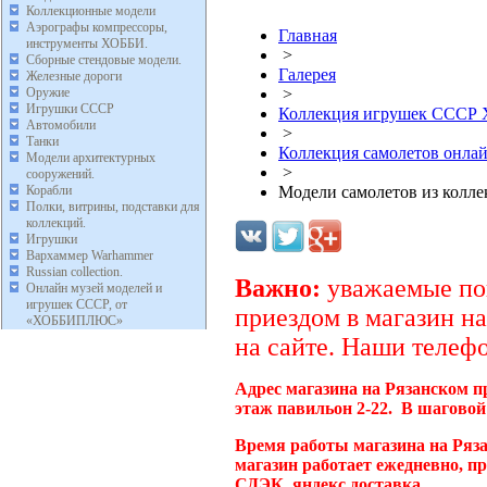
Коллекционные модели
Аэрографы компрессоры,
Главная
инструменты ХОББИ.
>
Сборные стендовые модели.
Галерея
Железные дороги
Оружие
>
Игрушки СССР
Коллекция игрушек ССС
Автомобили
>
Танки
Коллекция самолетов онл
Модели архитектурных
>
сооружений.
Корабли
Модели самолетов из кол
Полки, витрины, подставки для
коллекций.
Игрушки
Вархаммер Warhammer
Russian collection.
Важно:
уважаемые пок
Онлайн музей моделей и
игрушек СССР, от
приездом в магазин на
«ХОББИПЛЮС»
на сайте. Наши телефо
Адрес магазина на Рязанском п
этаж павильон 2-22. В шаговой
Время работы магазина на Ряз
магазин работает ежедневно, п
СДЭК, яндекс доставка.