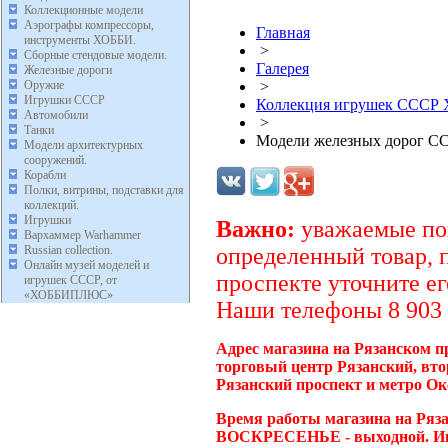
Коллекционные модели
Аэрографы компрессоры,
Главная
инструменты ХОББИ.
>
Сборные стендовые модели.
Галерея
Железные дороги
Оружие
>
Игрушки СССР
Коллекция игрушек ССС
Автомобили
>
Танки
Модели железных дорог С
Модели архитектурных
сооружений.
Корабли
Полки, витрины, подставки для
коллекций.
Игрушки
Важно:
уважаемые пок
Вархаммер Warhammer
Russian collection.
определенный товар, 
Онлайн музей моделей и
проспекте уточните ег
игрушек СССР, от
«ХОББИПЛЮС»
Наши телефоны 8 903 2
Адрес магазина на Рязанском пр
торговый центр Рязанский, вто
Рязанский проспект и метро Ок
Время работы магазина на Ряза
ВОСКРЕСЕНЬЕ - выходной. Инте