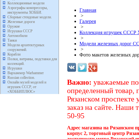
Коллекционные модели
Аэрографы компрессоры,
Главная
инструменты ХОББИ.
>
Сборные стендовые модели.
Галерея
Железные дороги
Оружие
>
Игрушки СССР
Коллекция игрушек ССС
Автомобили
>
Танки
Модели железных дорог С
Модели архитектурных
>
сооружений.
Корабли
Фото макетов железных дор
Полки, витрины, подставки для
коллекций.
Игрушки
Вархаммер Warhammer
Russian collection.
Важно:
уважаемые пок
Онлайн музей моделей и
игрушек СССР, от
определенный товар, 
«ХОББИПЛЮС»
Рязанском проспекте 
заказ на сайте. Наши 
50-95
Адрес магазина на Рязанском п
корпус 2, торговый центр Ряза
доступности метро Рязанский п