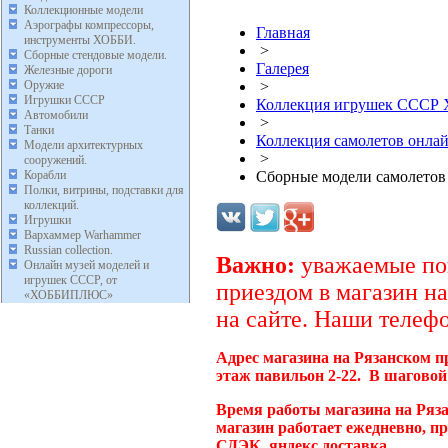
Коллекционные модели
Аэрографы компрессоры,
Главная
инструменты ХОББИ.
>
Сборные стендовые модели.
Галерея
Железные дороги
Оружие
>
Игрушки СССР
Коллекция игрушек ССС
Автомобили
>
Танки
Коллекция самолетов онл
Модели архитектурных
>
сооружений.
Корабли
Сборные модели самолето
Полки, витрины, подставки для
коллекций.
Игрушки
Вархаммер Warhammer
Russian collection.
Важно:
уважаемые пок
Онлайн музей моделей и
игрушек СССР, от
приездом в магазин на
«ХОББИПЛЮС»
на сайте. Наши телефо
Адрес магазина на Рязанском п
этаж павильон 2-22. В шаговой
Время работы магазина на Ряз
магазин работает ежедневно, п
СДЭК, яндекс доставка.