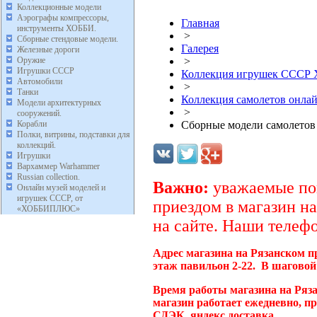
Коллекционные модели
Аэрографы компрессоры,
Главная
инструменты ХОББИ.
>
Сборные стендовые модели.
Галерея
Железные дороги
Оружие
>
Игрушки СССР
Коллекция игрушек ССС
Автомобили
>
Танки
Коллекция самолетов онл
Модели архитектурных
>
сооружений.
Корабли
Сборные модели самолето
Полки, витрины, подставки для
коллекций.
Игрушки
Вархаммер Warhammer
Russian collection.
Важно:
уважаемые пок
Онлайн музей моделей и
игрушек СССР, от
приездом в магазин на
«ХОББИПЛЮС»
на сайте. Наши телефо
Адрес магазина на Рязанском п
этаж павильон 2-22. В шаговой
Время работы магазина на Ряз
магазин работает ежедневно, п
СДЭК, яндекс доставка.