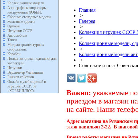
Коллекционные модели
Аэрографы компрессоры,
Главная
инструменты ХОББИ.
>
Сборные стендовые модели.
Галерея
Железные дороги
Оружие
>
Игрушки СССР
Коллекция игрушек ССС
Автомобили
>
Танки
Коллекционные модели, с
Модели архитектурных
>
сооружений.
Корабли
Коллекционные модели ав
Полки, витрины, подставки для
>
коллекций.
Советские и пост Советск
Игрушки
Вархаммер Warhammer
Russian collection.
Онлайн музей моделей и
игрушек СССР, от
«ХОББИПЛЮС»
Важно:
уважаемые пок
приездом в магазин на
на сайте. Наши телефо
Адрес магазина на Рязанском п
этаж павильон 2-22. В шаговой
Время работы магазина на Ряза