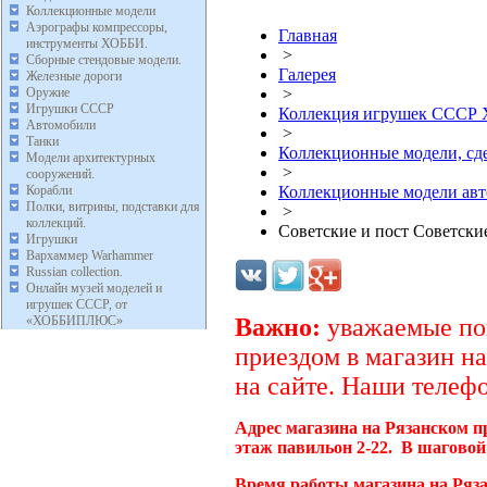
Коллекционные модели
Аэрографы компрессоры,
Главная
инструменты ХОББИ.
>
Сборные стендовые модели.
Галерея
Железные дороги
Оружие
>
Игрушки СССР
Коллекция игрушек ССС
Автомобили
>
Танки
Коллекционные модели, с
Модели архитектурных
>
сооружений.
Корабли
Коллекционные модели ав
Полки, витрины, подставки для
>
коллекций.
Советские и пост Советск
Игрушки
Вархаммер Warhammer
Russian collection.
Онлайн музей моделей и
игрушек СССР, от
«ХОББИПЛЮС»
Важно:
уважаемые пок
приездом в магазин на
на сайте. Наши телефо
Адрес магазина на Рязанском п
этаж павильон 2-22. В шаговой
Время работы магазина на Ряз