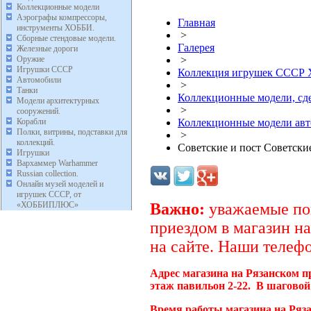
Коллекционные модели
Аэрографы компрессоры,
Главная
инструменты ХОББИ.
>
Сборные стендовые модели.
Галерея
Железные дороги
Оружие
>
Игрушки СССР
Коллекция игрушек ССС
Автомобили
>
Танки
Коллекционные модели, с
Модели архитектурных
>
сооружений.
Корабли
Коллекционные модели ав
Полки, витрины, подставки для
>
коллекций.
Советские и пост Советск
Игрушки
Вархаммер Warhammer
Russian collection.
Онлайн музей моделей и
игрушек СССР, от
«ХОББИПЛЮС»
Важно:
уважаемые пок
приездом в магазин на
на сайте. Наши телефо
Адрес магазина на Рязанском п
этаж павильон 2-22. В шаговой
Время работы магазина на Ряз