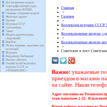
Коллекционные модели
Аэрографы компрессоры,
Главная
инструменты ХОББИ.
>
Сборные стендовые модели.
Галерея
Железные дороги
Оружие
>
Игрушки СССР
Коллекция игрушек ССС
Автомобили
>
Танки
Коллекционные модели, с
Модели архитектурных
>
сооружений.
Корабли
Коллекционные модели ав
Полки, витрины, подставки для
>
коллекций.
Советские и пост Советск
Игрушки
Вархаммер Warhammer
Russian collection.
Онлайн музей моделей и
игрушек СССР, от
«ХОББИПЛЮС»
Важно:
уважаемые пок
приездом в магазин на
на сайте. Наши телефо
Адрес магазина на Рязанском п
этаж павильон 2-22. В шаговой
Время работы магазина на Ряза