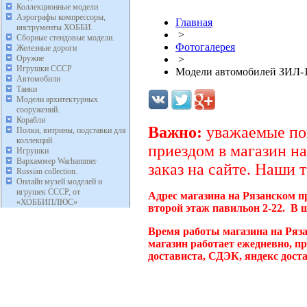
Коллекционные модели
Аэрографы компрессоры,
Главная
инструменты ХОББИ.
>
Сборные стендовые модели.
Фотогалерея
Железные дороги
Оружие
>
Игрушки СССР
Модели автомобилей ЗИЛ-13
Автомобили
Танки
Модели архитектурных
сооружений.
Корабли
Важно:
уважаемые пок
Полки, витрины, подставки для
коллекций.
приездом в магазин на
Игрушки
Вархаммер Warhammer
заказ на сайте. Наши 
Russian collection.
Онлайн музей моделей и
игрушек СССР, от
Адрес магазина на Рязанском п
«ХОББИПЛЮС»
второй этаж павильон 2-22. В 
Время работы магазина на Ряз
магазин работает ежедневно, п
достависта, СДЭК, яндекс дост