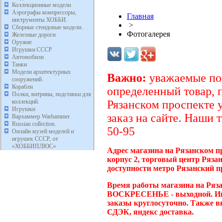
Коллекционные модели
Аэрографы компрессоры,
Главная
инструменты ХОББИ.
>
Сборные стендовые модели.
Фотогалерея
Железные дороги
Оружие
Игрушки СССР
Автомобили
Танки
Модели архитектурных
Важно:
уважаемые пок
сооружений.
Корабли
определенный товар, 
Полки, витрины, подставки для
коллекций.
Рязанском проспекте 
Игрушки
заказ на сайте. Наши 
Вархаммер Warhammer
Russian collection.
50-95
Онлайн музей моделей и
игрушек СССР, от
«ХОББИПЛЮС»
Адрес магазина на Рязанском п
корпус 2, торговый центр Ряза
доступности метро Рязанский п
Время работы магазина на Ряза
ВОСКРЕСЕНЬЕ - выходной. Инт
заказы круглосуточно. Также в
СДЭК, яндекс доставка.