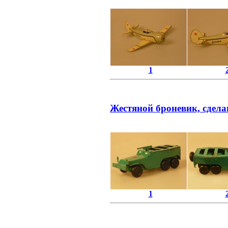
1
Жестяной броневик, сдела
1