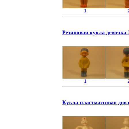
1
Резиновая кукла девочка 3
1
Кукла пластмассовая докт