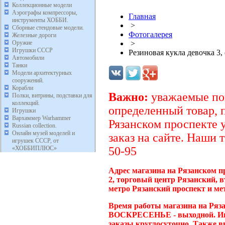
Коллекционные модели
Аэрографы компрессоры,
Главная
инструменты ХОББИ.
>
Сборные стендовые модели.
Фотогалерея
Железные дороги
Оружие
>
Игрушки СССР
Резиновая кукла девочка 3,
Автомобили
Танки
Модели архитектурных
сооружений.
Корабли
Важно:
уважаемые пок
Полки, витрины, подставки для
коллекций.
определенный товар, 
Игрушки
Вархаммер Warhammer
Рязанском проспекте 
Russian collection.
Онлайн музей моделей и
заказ на сайте. Наши 
игрушек СССР, от
«ХОББИПЛЮС»
50-95
Адрес магазина на Рязанском п
2, торговый центр Рязанский, 
метро Рязанский проспект и ме
Время работы магазина на Ряза
ВОСКРЕСЕНЬЕ - выходной. Инт
заказы круглосуточно. Также в