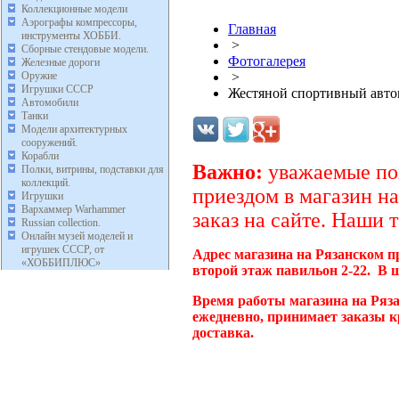
Коллекционные модели
Аэрографы компрессоры,
Главная
инструменты ХОББИ.
>
Сборные стендовые модели.
Фотогалерея
Железные дороги
Оружие
>
Игрушки СССР
Жестяной спортивный автом
Автомобили
Танки
Модели архитектурных
сооружений.
Корабли
Важно:
уважаемые пок
Полки, витрины, подставки для
коллекций.
приездом в магазин на
Игрушки
Вархаммер Warhammer
заказ на сайте. Наши 
Russian collection.
Онлайн музей моделей и
игрушек СССР, от
Адрес магазина на Рязанском п
«ХОББИПЛЮС»
второй этаж павильон 2-22. В 
Время работы магазина на Ряза
ежедневно, принимает заказы к
доставка.