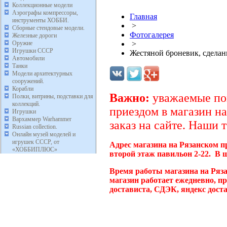
Коллекционные модели
Аэрографы компрессоры,
Главная
инструменты ХОББИ.
>
Сборные стендовые модели.
Фотогалерея
Железные дороги
Оружие
>
Игрушки СССР
Жестяной броневик, сделан
Автомобили
Танки
Модели архитектурных
сооружений.
Корабли
Важно:
уважаемые пок
Полки, витрины, подставки для
коллекций.
приездом в магазин на
Игрушки
Вархаммер Warhammer
заказ на сайте. Наши 
Russian collection.
Онлайн музей моделей и
игрушек СССР, от
Адрес магазина на Рязанском п
«ХОББИПЛЮС»
второй этаж павильон 2-22. В 
Время работы магазина на Ряз
магазин работает ежедневно, п
достависта, СДЭК, яндекс дост