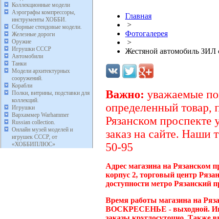
Коллекционные модели
Аэрографы компрессоры,
Главная
инструменты ХОББИ.
>
Сборные стендовые модели.
Фотогалерея
Железные дороги
Оружие
>
Игрушки СССР
Жестяной автомобиль ЗИЛ с
Автомобили
Танки
Модели архитектурных
сооружений.
Корабли
Важно:
уважаемые пок
Полки, витрины, подставки для
коллекций.
определенный товар, 
Игрушки
Вархаммер Warhammer
Рязанском проспекте 
Russian collection.
Онлайн музей моделей и
заказ на сайте. Наши 
игрушек СССР, от
«ХОББИПЛЮС»
50-95
Адрес магазина на Рязанском п
корпус 2, торговый центр Ряза
доступности метро Рязанский п
Время работы магазина на Ряза
ВОСКРЕСЕНЬЕ - выходной. Инт
заказы круглосуточно. Также в