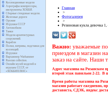
Коллекционные модели
Аэрографы компрессоры,
Главная
инструменты ХОББИ.
>
Сборные стендовые модели.
Фотогалерея
Железные дороги
Оружие
>
Игрушки СССР
Резиновая кукла девочка 1,
Автомобили
Танки
Модели архитектурных
сооружений.
Корабли
Важно:
уважаемые пок
Полки, витрины, подставки для
коллекций.
приездом в магазин на
Игрушки
Вархаммер Warhammer
заказ на сайте. Наши 
Russian collection.
Онлайн музей моделей и
игрушек СССР, от
Адрес магазина на Рязанском п
«ХОББИПЛЮС»
второй этаж павильон 2-22. В 
Время работы магазина на Ряз
магазин работает ежедневно, п
достависта, СДЭК, яндекс дост