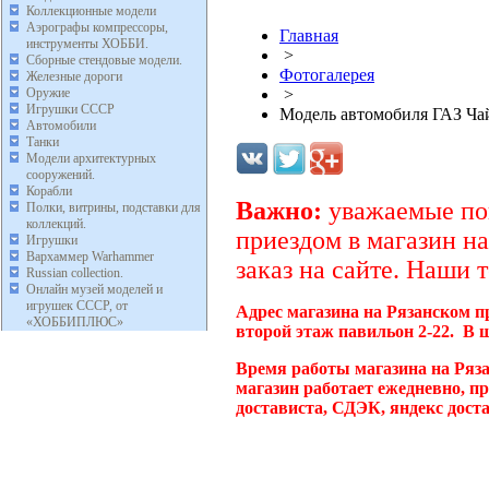
Коллекционные модели
Аэрографы компрессоры,
Главная
инструменты ХОББИ.
>
Сборные стендовые модели.
Фотогалерея
Железные дороги
Оружие
>
Игрушки СССР
Модель автомобиля ГАЗ Чай
Автомобили
Танки
Модели архитектурных
сооружений.
Корабли
Важно:
уважаемые пок
Полки, витрины, подставки для
коллекций.
приездом в магазин на
Игрушки
Вархаммер Warhammer
заказ на сайте. Наши 
Russian collection.
Онлайн музей моделей и
игрушек СССР, от
Адрес магазина на Рязанском п
«ХОББИПЛЮС»
второй этаж павильон 2-22. В 
Время работы магазина на Ряз
магазин работает ежедневно, п
достависта, СДЭК, яндекс дост