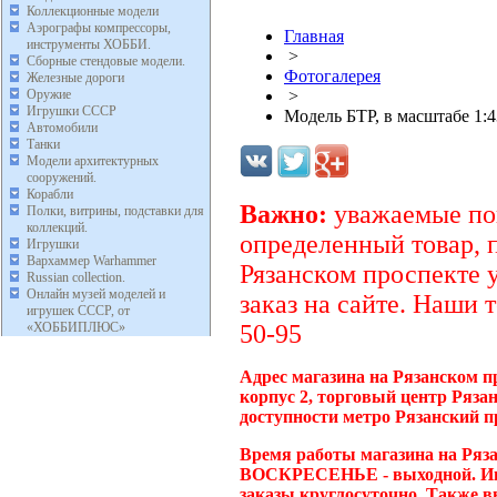
Коллекционные модели
Аэрографы компрессоры,
Главная
инструменты ХОББИ.
>
Сборные стендовые модели.
Фотогалерея
Железные дороги
Оружие
>
Игрушки СССР
Модель БТР, в масштабе 1:4
Автомобили
Танки
Модели архитектурных
сооружений.
Корабли
Важно:
уважаемые пок
Полки, витрины, подставки для
коллекций.
определенный товар, 
Игрушки
Вархаммер Warhammer
Рязанском проспекте 
Russian collection.
Онлайн музей моделей и
заказ на сайте. Наши 
игрушек СССР, от
«ХОББИПЛЮС»
50-95
Адрес магазина на Рязанском п
корпус 2, торговый центр Ряза
доступности метро Рязанский п
Время работы магазина на Ряза
ВОСКРЕСЕНЬЕ - выходной. Инт
заказы круглосуточно. Также в