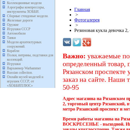
Коллекционные модели
Аэрографы компрессоры,
Главная
инструменты ХОББИ.
>
Сборные стендовые модели.
Фотогалерея
Железные дороги
Оружие
>
Игрушки СССР
Резиновая кукла девочка 2,
Автомобили
Танки
Модели архитектурных
сооружений.
Корабли
Важно:
уважаемые пок
Полки, витрины, подставки для
коллекций.
определенный товар, 
Игрушки
Вархаммер Warhammer
Рязанском проспекте 
Russian collection.
Онлайн музей моделей и
заказ на сайте. Наши 
игрушек СССР, от
«ХОББИПЛЮС»
50-95
Адрес магазина на Рязанском п
2, торговый центр Рязанский, 
метро Рязанский проспект и ме
Время работы магазина на Ряза
ВОСКРЕСЕНЬЕ - выходной. Инт
заказы круглосуточно. Также в