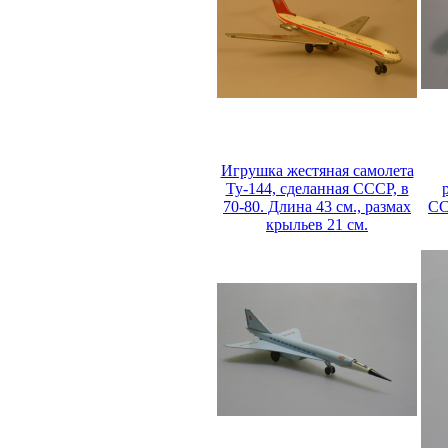
Игрушка жестяная самолета
Ту-144, сделанная СССР, в
70-80. Длина 43 см., размах
СС
крыльев 21 см.