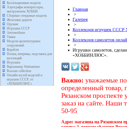
Коллекционные модели
Аэрографы компрессоры,
Главная
инструменты ХОББИ.
>
Сборные стендовые модели.
Галерея
Железные дороги
Оружие
>
Игрушки СССР
Коллекция игрушек ССС
Автомобили
>
Танки
Коллекция самолетов онл
Модели архитектурных
>
сооружений.
Корабли
Игрушки самолетов, сделан
Полки, витрины, подставки для
«ХОББИНЛЮС».
коллекций.
Игрушки
Вархаммер Warhammer
Russian collection.
Онлайн музей моделей и
Важно:
уважаемые пок
игрушек СССР, от
«ХОББИПЛЮС»
определенный товар, 
Рязанском проспекте 
заказ на сайте. Наши 
50-95
Адрес магазина на Рязанском п
корпус 2, торговый центр Ряза