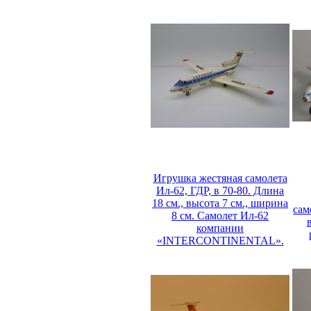
Игрушка жестяная самолета
Ил-62, ГДР, в 70-80. Длина
18 см., высота 7 см., ширина
сам
8 см. Самолет Ил-62
компании
«INTERCONTINENTAL».