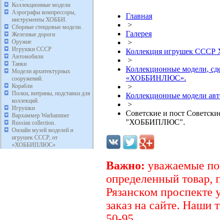
Коллекционные модели
Аэрографы компрессоры,
Главная
инструменты ХОББИ.
>
Сборные стендовые модели.
Галерея
Железные дороги
Оружие
>
Игрушки СССР
Коллекция игрушек ССС
Автомобили
>
Танки
Коллекционные модели, сд
Модели архитектурных
«ХОББИНЛЮС».
сооружений.
Корабли
>
Полки, витрины, подставки для
Коллекционные модели ав
коллекций.
>
Игрушки
Советские и пост Советски
Вархаммер Warhammer
"ХОББИПЛЮС".
Russian collection.
Онлайн музей моделей и
игрушек СССР, от
«ХОББИПЛЮС»
Важно:
уважаемые пок
определенный товар, 
Рязанском проспекте 
заказ на сайте. Наши 
50-95