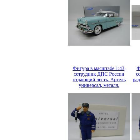
Фигура в масштабе 1:43,
Ф
сотрудник ДПС России
с
отдающий честь. Артель
рад
универсал, металл.